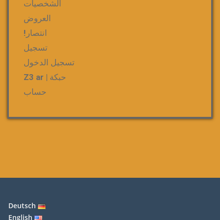
الشخصيات
العروض
انتصار!
تسجيل
تسجيل الدخول
حبكة | Z3 ar
حساب
Deutsch
English