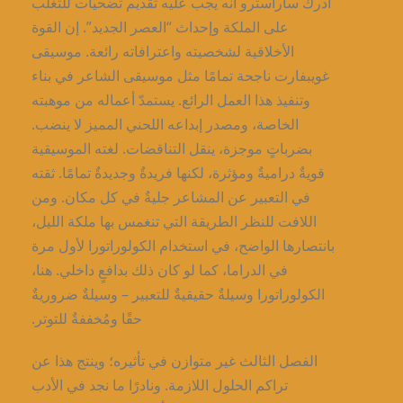
أدرك ساراسترو أنه يجب عليه تقديم تضحيات للتغلب
على الملكة وإحداث “العصر الجديد”. إن القوة
الأخلاقية لشخصيته واعترافاته رائعة. موسيقى
غويبفارت ناجحة تمامًا مثل موسيقى الشاعر في بناء
وتنفيذ هذا العمل الرائع. يستمدّ أعماله من موهبته
الخاصة، ومصدر إبداعه اللحني المميز لا ينضب.
بضرباتٍ موجزة، ينقل التناقضات. لغته الموسيقية
قويةٌ دراميةٌ ومؤثرة، لكنها فريدةٌ وجديدةٌ تمامًا. ثقته
في التعبير عن المشاعر جليةٌ في كل مكان. ومن
اللافت للنظر الطريقة التي تنغمس بها ملكة الليل،
بانتصارها الواضح، في استخدام الكولوراتورا لأول مرة
في الدراما، كما لو كان ذلك بدافعٍ داخلي. هنا،
الكولوراتورا وسيلةٌ حقيقيةٌ للتعبير – وسيلةٌ ضروريةٌ
حقًا ومُخففةٌ للتوتر.
الفصل الثالث غير متوازن في تأثيره؛ وينتج هذا عن
تراكم الحلول اللازمة. ونادرًا ما نجد في الأدب