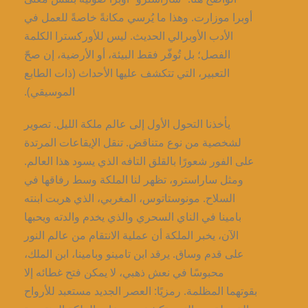
أوبرا موزارت. وهذا ما يُرسي مكانةً خاصةً للعمل في
الأدب الأوبرالي الحديث. ليس للأوركسترا الكلمة
الفصل؛ بل تُوفّر فقط البيئة، أو الأرضية، إن صحّ
التعبير، التي تتكشف عليها الأحداث (ذات الطابع
الموسيقي).
يأخذنا التحول الأول إلى عالم ملكة الليل. تصوير
لشخصية من نوع متناقض. تنقل الإيقاعات المرتدة
على الفور شعورًا بالقلق التافه الذي يسود هذا العالم.
ومثل ساراسترو، تظهر لنا الملكة وسط رفاقها في
السلاح. مونوستاتوس، المغربي، الذي هربت ابنته
بامينا في الناي السحري والذي يخدم والدته ويحبها
الآن، يخبر الملكة أن عملية الانتقام من عالم النور
على قدم وساق. يرقد ابن تامينو وبامينا، ابن الملك،
محبوسًا في نعش ذهبي، لا يمكن فتح غطائه إلا
بقوتهما المظلمة. رمزيًا: العصر الجديد مستعبد للأرواح