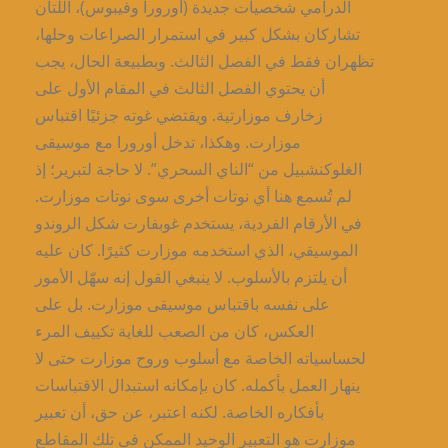
الدرامي شخصيات جديدة (أورورا وفيبوس)، اللتان
تشاركان بشكل كبير في استمرار الصراعات وحلها،
تظهران فقط في الفصل الثالث. وبطبيعة الحال، يجب
أن يحتوي الفصل الثالث في المقام الأول على
زخارف موزارتية. ويقتضي غوته جزئيًا اقتباس
موزارت. وهكذا، تدخل أورورا مع موسيقى
الغلوكنشبيل من “الناي السحري”. لا حاجة لتبرير؛ إذ
لم تُسمع هنا أي نوتات أخرى سوى نوتات موزارت.
في الأرقام الفردية، يستخدم غوبفارت شكل الروندو
الموسيقي، الذي استخدمه موزارت كثيرًا. كان عليه
أن يلتزم بالأسلوب. لا ينبغي القول إنه سهّل الأمور
على نفسه باقتباس موسيقى موزارت. بل على
العكس، كان من الصعب للغاية تكييف المرء
لحساسياته الخاصة مع أسلوب وروح موزارت حتى لا
ينهار العمل بأكمله. كان بإمكانه استبدال الاقتباسات
بأفكاره الخاصة. لكنه اعتبر، عن حق، أن تعبير
موزارت هو التعبير الوحيد الممكن في تلك المقاطع