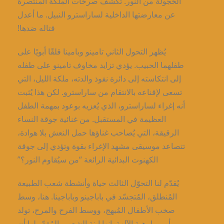
الخجولة من النور. تكشف صرخات الملكة المنتصرة
عن معارضتها الداخلية لساراسترو النبيل. ما أعدل
قتاله ضدها!
يُظهر التحول الثاني تامينو وبامينا قلقًا أبويًا على
طفلهما الحبيب. يؤدي تزايد مخاوف تامينو على طفله
إلى انتكاسته إلى دائرة نفوذ والدته، ملكة الليل، التي
تسعى لإقناعه بالانتقام من ساراسترو. لكن هذا يُثبت
أنه إغراء لساراسترو، الذي يُعزيه بوعود بمهمة الطفل
العظيمة في المستقبل. من غنائية جوقة النساء
الرقيقة، التي يُصاحب غناؤها حمل النعش بلا هوادة،
تتصاعد موسيقى مشهد الإغراء بقوة وتؤدي إلى جوقة
الكهنوت البدائية الرائعة “من سيُقاوم النور؟”
يُقدّم لنا التحوّل الثالث حياة وأنشطة شعب الطبيعة
المُنطلق، المُتجسّد في باباجينو وباباجينا. هنا، وسط
صخب الأطفال المُبهج، ووسط الفرح والمرح، تولد
أورورا، هبة الآلهة. إنها ابنة الشعب، المُقدّر لها أن