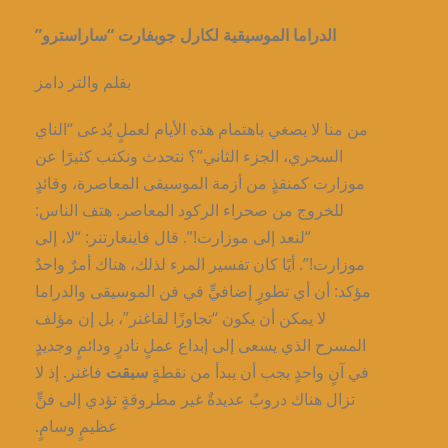
الدراما الموسيقية لكارل جوبفارت “ساراسترو”
بقلم والتر دامز
من منا لا يصغي باهتمام هذه الأيام لعملٍ يُدعى “الناي
السحري، الجزء الثاني”؟ نتحدث ونكتب كثيرًا عن
موزارت كمنقذٍ من أزمة الموسيقى المعاصرة، وقائدٍ
للخروج من صحراء الركود المعاصر. هتف الناس:
“لنعد إلى موزارت!”. قال فاينغارتنر: “لا، إلى
موزارت!”. أيًا كان تفسير المرء لذلك، هناك أمرٌ واحدٌ
مؤكد: أن أي تطورٍ إضافيٍّ في فن الموسيقى والدراما
لا يمكن أن يكون “تجاوزًا لفاغنر”، بل إن مؤلف
المسرح الذي يسعى إلى إبداع عملٍ نادرٍ ودائمٍ وجديدٍ
في آنٍ واحدٍ يجب أن يبدأ من نقطةٍ
سبقت
فاغنر. إذ لا
تزال هناك دروبٌ عديدةٌ غير مطروقةٍ تؤدي إلى فنٍّ
عظيمٍ وسامٍ.