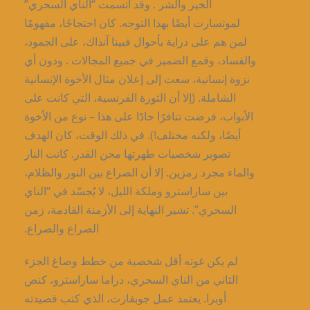
الخير والشر . وقد اتسمت “الناي السحري”
لموتسارت أيضًا بهذا التوجه. كان احتجاجًا، مفهومًا
لمن هم على دراية بأحوال فيينا آنذاك، على الجمود،
والفساد، وقمع الضمير في جميع المجالات . ودون أي
نزوة إنسانية، سعت إلى إعلان مثال الأخوة الإنسانية
الشاملة. (إلا أن الثورة الفرنسية، التي كانت على
الأبواب، فرضت تنافرًا حادًا على هذا – نوع من الأخوة
أيضًا، ولكنه مختلف!). في ذلك الوقت، كان الهدف
تصوير شخصيات طهرتها محن القدر. كانت النار
والماء مجرد رمزين. إلا أن الصراع بين النور والظلام،
بين ساراسترو وملكة الليل، لا يُجسّد في “الناي
السحري”. تشير النهاية إلى الأزمنة القادمة، زمن
الصراع والصراع.
لم يكن غوته أقل شخصية من خطط وصاغ الجزء
الثاني من الناي السحري، دراما ساراسترو، كنص
أوبرا. يعتمد عمل جوبفارت، الذي كتب قصيدته