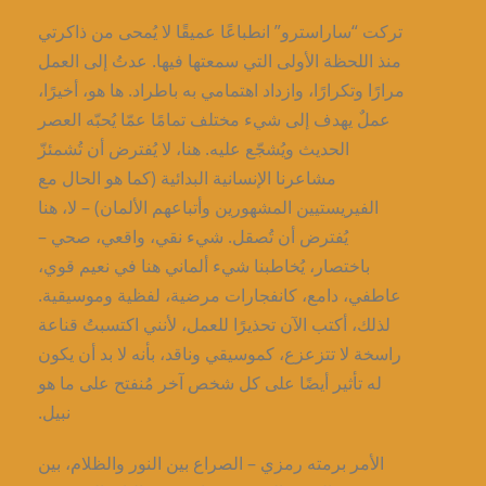
تركت “ساراسترو” انطباعًا عميقًا لا يُمحى من ذاكرتي
منذ اللحظة الأولى التي سمعتها فيها. عدتُ إلى العمل
مرارًا وتكرارًا، وازداد اهتمامي به باطراد. ها هو، أخيرًا،
عملٌ يهدف إلى شيء مختلف تمامًا عمّا يُحبّه العصر
الحديث ويُشجّع عليه. هنا، لا يُفترض أن تُشمئزّ
مشاعرنا الإنسانية البدائية (كما هو الحال مع
الفيريستيين المشهورين وأتباعهم الألمان) – لا، هنا
يُفترض أن تُصقل. شيء نقي، واقعي، صحي –
باختصار، يُخاطبنا شيء ألماني هنا في نعيم قوي،
عاطفي، دامع، كانفجارات مرضية، لفظية وموسيقية.
لذلك، أكتب الآن تحذيرًا للعمل، لأنني اكتسبتُ قناعة
راسخة لا تتزعزع، كموسيقي وناقد، بأنه لا بد أن يكون
له تأثير أيضًا على كل شخص آخر مُنفتح على ما هو
نبيل.
الأمر برمته رمزي – الصراع بين النور والظلام، بين