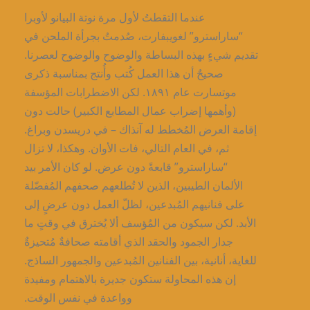
عندما التقطتُ لأول مرة نوتة البيانو لأوبرا
“ساراسترو” لغويبفارت، صُدمتُ بجرأة الملحن في
تقديم شيءٍ بهذه البساطة والوضوح والوضوح لعصرنا.
صحيحٌ أن هذا العمل كُتب وأُنتج بمناسبة ذكرى
موتسارت عام ١٨٩١. لكن الاضطرابات المؤسفة
(وأهمها إضراب عمال المطابع الكبير) حالت دون
إقامة العرض المُخطط له آنذاك – في دريسدن وبراغ.
ثم، في العام التالي، فات الأوان. وهكذا، لا تزال
“ساراسترو” قابعةً دون عرض. لو كان الأمر بيد
الألمان الطيبين، الذين لا تُطلعهم صحفهم المُفضّلة
على فنانيهم المُبدعين، لظلّ العمل دون عرضٍ إلى
الأبد. لكن سيكون من المُؤسف ألا يُخترق في وقتٍ ما
جدار الجمود والحقد الذي أقامته صحافةٌ مُتحيزةٌ
للغاية، أنانية، بين الفنانين المُبدعين والجمهور الساذج.
إن هذه المحاولة ستكون جديرة بالاهتمام ومفيدة
وواعدة في نفس الوقت.