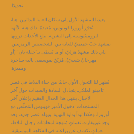
تحديدًا.
يعيدنا المشهد الأول إلى سكان الغابة البدائيين. هنا،
تُحرّر أورورا فويبوس، مُعيدةً بذلك هبة الآلهة
البروميثيوسية إلى البشرية. تبلغ الأحداث ذروتها
بمشهد حبّ حميميّ للغاية بين الشخصيتين الرمزيتين.
يلي ذلك مشهدٌ هزليّ، أو ما يُسمّى بـ”حفلة بان” (أو
مهرجانٌ شعبيّ)، مُزيّنٌ بموسيقى باليه ساحرة
ومميزة.
يُظهر لنا التحول الأول جانبًا من حياة البلاط في قصر
تامينو الملكي. يتجادل السادة والسيدات حول آخر
الأخبار. ينتهي هذا الجدال العقيم بإعلان آخر
المستجدات: دخول الأمير فويبوس المُخلّص مع
أورورا. وهكذا تبدأ بداية النهاية. ويولد عصر جديد. وقد
وجد غويبفارت نغماتٍ مُبهجة لمحادثات رجال البلاط،
نغماتٍ تكشف عن براعته في الفكاهة الموسيقية.