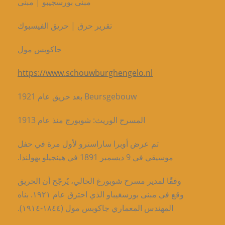
مبنى بورسجيبو | مبنى
تقرير حرق | حريق الفيسبوك
جاكوبس مول
https://www.schouwburghengelo.nl
Beursgebouw بعد حريق عام 1921
المسرح الوريث: شوبورج منذ عام 1913
تم عرض أوبرا ساراسترو لأول مرة في حفل
موسيقي في 9 ديسمبر 1891 في هينجيلو بهولندا.
وفقًا لمدير مسرح شوبورغ الحالي، يُرجّح أن الحريق
وقع في مبنى بورسغيباو الذي احترق عام ١٩٢١. بناه
المهندس المعماري جاكوبس مول (١٨٤٤-١٩١٤).