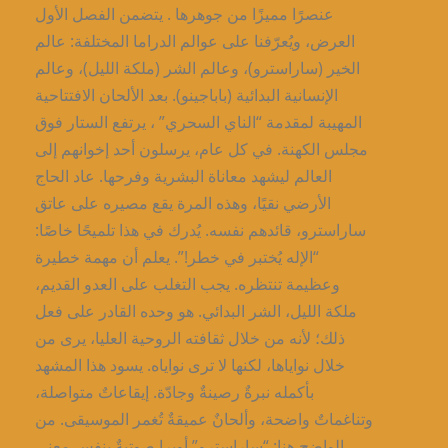
عنصرًا مميزًا من جوهرها . يتضمن الفصل الأول
العرض، ويُعرّفنا على عوالم الدراما المختلفة: عالم
الخير (ساراسترو)، وعالم الشر (ملكة الليل)، وعالم
الإنسانية البدائية (باباجينو). بعد الألحان الافتتاحية
المهيبة لمقدمة “الناي السحري” ، يرتفع الستار فوق
مجلس الكهنة. في كل عام، يرسلون أحد إخوانهم إلى
العالم ليشهد معاناة البشرية وفرحها. عاد الحاج
الأرضي نقيًا، وهذه المرة يقع مصيره على عاتق
ساراسترو، قائدهم نفسه. يُدرك في هذا تلميحًا خاصًا:
“الإله يُختبر في خطر!”. يعلم أن مهمة خطيرة
وعظيمة تنتظره. يجب التغلب على العدو القديم،
ملكة الليل، الشر البدائي. هو وحده القادر على فعل
ذلك؛ لأنه من خلال ثقافته الروحية العليا، يرى من
خلال نواياها، لكنها لا ترى نواياه. يسود هذا المشهد
بأكمله نبرةٌ رصينةٌ وجادّة. إيقاعاتٌ متواصلة،
وتناغماتٌ واضحة، وألحانٌ عميقةٌ تُغمر الموسيقى. من
الواضح هنا: “ساراسترو” أوبرا صوتيةٌ بنفس معنى