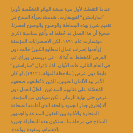
عندما التقطتُ لأول مرة نسخة البيانو المُخفّضة لأوبرا
“ساراسترو” لغويبفارت، صُدمتُ بجرأة المبدع في
تقديم شيءٍ بهذه البساطة والوضوح والوضوح لعصرنا.
صحيحٌ أن هذا العمل قد خُطط له وأُنتج بمناسبة ذكرى
موتسارت عام ١٨٩١. لكن الاضطرابات المؤسفة
(وأهمها إضراب عمال المطابع الكبير) حالت دون
العرض المُخطط له آنذاك – في دريسدن وبراغ. ثم،
في العام التالي، فات الأوان. لذا، لا تزال “ساراسترو”
قابعةً دون عرض [ ملاحظة المؤلف: ١٩١٢]. لو كان
الأمر بيد الألمان الطيبين، الذين لا تُطلعهم صحفهم
المُفضّلة على فنانيهم المبدعين ، لظلّ العمل دون
عرضٍ حتى نهاية الزمان . لكن سيكون من المؤسف
ألا يُخترق جدار الجمود والحقد الذي أقامته الصحافة
المنحازة والأنانية بين العقول المبدعة والجمهور
الساذج في مرحلة ما . ستكون هذه المحاولة جديرة
بالاهتمام، ومفيدة وواعدة.