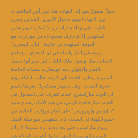
تحولٌ مفتوحٌ يقود إلى النهاية. هنا، تبرز أبرز التناقضات
بين الابتهاج البهيج بدخول الأميرين الشابين وحزن
الكهنة على وفاة ساراسترو. لا يُمكن تصوير هذين
المشهدين إلا بزخارف مستوحاة من موزارت، مع
الجوقة المبتهجة من خاتمة “الناي السحري”
وموسيقى النار والماء في دو الصغرى. مع تقدم
الأحداث، مثل وصول ملكة الليل، التي يبدو أنها تحتفل
بالنصر والابتهاج، يجد غويبفارت لمساته الخاصة
المميزة. يتطور الحدث إلى كارثة. تطلب الملكة رؤية
عدوها الميت: “وهل ستنهار مملكتي!”. يقودها تامينو
إلى تابوت ساراسترو. عندما تتعرف على المتجول في
الجثة، تنهار فاقدة للوعي. في هذه الأثناء، يصدح نشيد
“يا إيزيس وأوزوريس” على أنغام موزارت الخالدة من
جميع الكهنة في انسجام تام، متعهدين بمواصلة العمل
بروح ساراسترو حتى بعد وفاته. وإذ غمرها الإدراك
المروع (لهزيمتها) الذي أصابها، أعربت الملكة عن