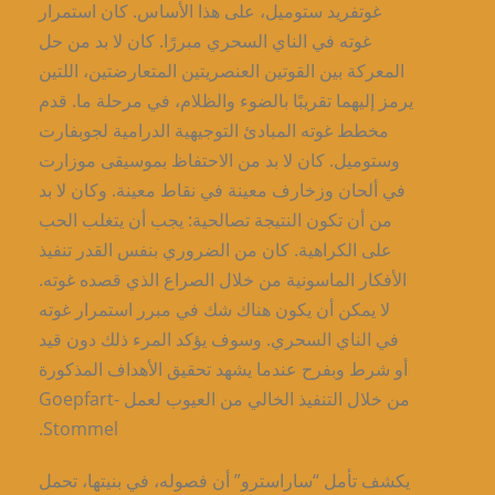
غوتفريد ستوميل، على هذا الأساس. كان استمرار
غوته في الناي السحري مبررًا. كان لا بد من حل
المعركة بين القوتين العنصريتين المتعارضتين، اللتين
يرمز إليهما تقريبًا بالضوء والظلام، في مرحلة ما. قدم
مخطط غوته المبادئ التوجيهية الدرامية لجوبفارت
وستوميل. كان لا بد من الاحتفاظ بموسيقى موزارت
في ألحان وزخارف معينة في نقاط معينة. وكان لا بد
من أن تكون النتيجة تصالحية: يجب أن يتغلب الحب
على الكراهية. كان من الضروري بنفس القدر تنفيذ
الأفكار الماسونية من خلال الصراع الذي قصده غوته.
لا يمكن أن يكون هناك شك في مبرر استمرار غوته
في الناي السحري. وسوف يؤكد المرء ذلك دون قيد
أو شرط وبفرح عندما يشهد تحقيق الأهداف المذكورة
من خلال التنفيذ الخالي من العيوب لعمل Goepfart-
Stommel.
يكشف تأمل “ساراسترو” أن فصوله، في بنيتها، تحمل