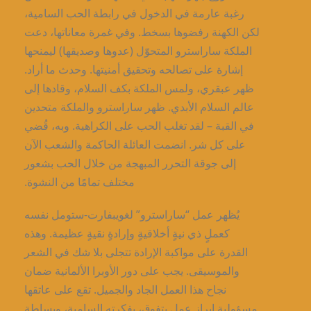
رغبة عارمة في الدخول في رابطة الحب السامية،
لكن الكهنة رفضوها بسخط. وفي غمرة معاناتها، دعت
الملكة ساراسترو المتحوّل (عدوها وصديقها) ليمنحها
إشارة على تصالحه وتحقيق أمنيتها. وحدث ما أراد.
ظهر عبقري، ولمس الملكة بكف السلام، وقادها إلى
عالم السلام الأبدي. ظهر ساراسترو والملكة متحدين
في القبة – لقد تغلب الحب على الكراهية. وبه، قُضي
على كل شر. انضمت العائلة الحاكمة والشعب الآن
إلى جوقة التحرر المبهجة من خلال الحب بشعور
مختلف تمامًا من النشوة.
يُظهر عمل “ساراسترو” لغويبفارت-ستومل نفسه
كعملٍ ذي نيةٍ أخلاقيةٍ وإرادةٍ نقيةٍ عظيمة. وهذه
القدرة على مواكبة الإرادة تتجلى بلا شك في الشعر
والموسيقى. يجب على دور الأوبرا الألمانية ضمان
نجاح هذا العمل الجاد والجميل. تقع على عاتقها
مسؤولية إبراز عملٍ يتفوق، بفكرته السامية، وبساطة