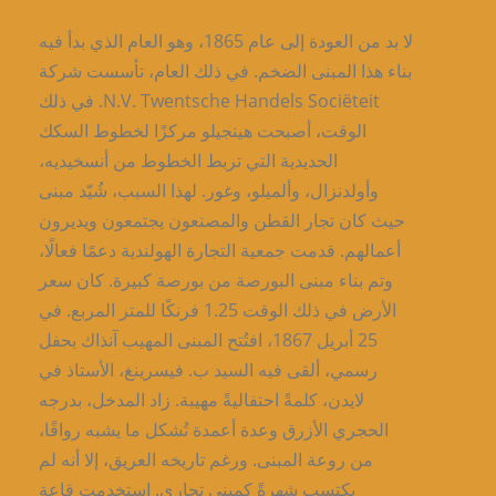
لا بد من العودة إلى عام 1865، وهو العام الذي بدأ فيه
بناء هذا المبنى الضخم. في ذلك العام، تأسست شركة
N.V. Twentsche Handels Sociëteit. في ذلك
الوقت، أصبحت هينجيلو مركزًا لخطوط السكك
الحديدية التي تربط الخطوط من أنسخيديه،
وأولدنزال، وألميلو، وغور. لهذا السبب، شُيّد مبنى
حيث كان تجار القطن والمصنعون يجتمعون ويديرون
أعمالهم. قدمت جمعية التجارة الهولندية دعمًا فعالًا،
وتم بناء مبنى البورصة من بورصة كبيرة. كان سعر
الأرض في ذلك الوقت 1.25 فرنكًا للمتر المربع. في
25 أبريل 1867، افتُتح المبنى المهيب آنذاك بحفل
رسمي، ألقى فيه السيد ب. فيسرينغ، الأستاذ في
لايدن، كلمةً احتفاليةً مهيبة. زاد المدخل، بدرجه
الحجري الأزرق وعدة أعمدة تُشكل ما يشبه رواقًا،
من روعة المبنى. ورغم تاريخه العريق، إلا أنه لم
يكتسب شهرةً كمبنى تجاري. استخدمت قاعة