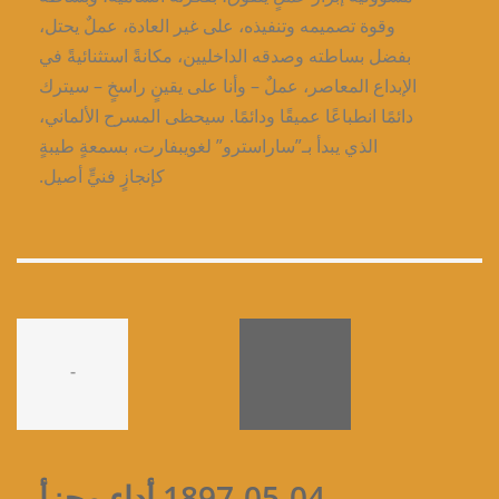
وقوة تصميمه وتنفيذه، على غير العادة، عملٌ يحتل،
بفضل بساطته وصدقه الداخليين، مكانةً استثنائيةً في
الإبداع المعاصر، عملٌ – وأنا على يقينٍ راسخٍ – سيترك
دائمًا انطباعًا عميقًا ودائمًا. سيحظى المسرح الألماني،
الذي يبدأ بـ”ساراسترو” لغويبفارت، بسمعةٍ طيبةٍ
كإنجازٍ فنيٍّ أصيل.
-
1897-05-04 أداء مجزأ