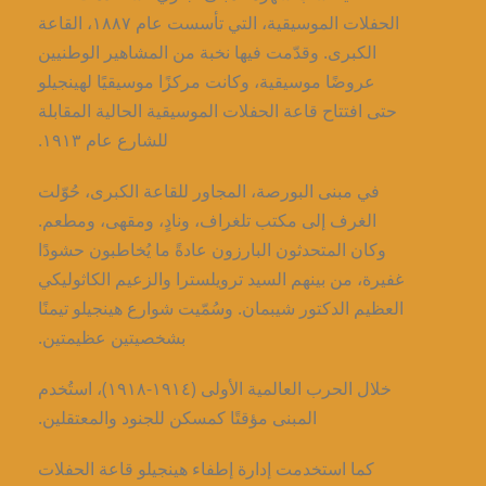
الحفلات الموسيقية، التي تأسست عام ١٨٨٧، القاعة
الكبرى. وقدّمت فيها نخبة من المشاهير الوطنيين
عروضًا موسيقية، وكانت مركزًا موسيقيًا لهينجيلو
حتى افتتاح قاعة الحفلات الموسيقية الحالية المقابلة
للشارع عام ١٩١٣.
في مبنى البورصة، المجاور للقاعة الكبرى، حُوّلت
الغرف إلى مكتب تلغراف، ونادٍ، ومقهى، ومطعم.
وكان المتحدثون البارزون عادةً ما يُخاطبون حشودًا
غفيرة، من بينهم السيد ترويلسترا والزعيم الكاثوليكي
العظيم الدكتور شيبمان. وسُمّيت شوارع هينجيلو تيمنًا
بشخصيتين عظيمتين.
خلال الحرب العالمية الأولى (١٩١٤-١٩١٨)، استُخدم
المبنى مؤقتًا كمسكن للجنود والمعتقلين.
كما استخدمت إدارة إطفاء هينجيلو قاعة الحفلات