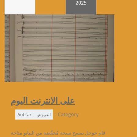
2025
على الانترنت اليوم
Category :
العروض | Auff ar
قام جوجل بمسح نسخة مُخفّضة من البيانو متاحة