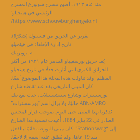
منذ عام ١٩١٣، أصبح مسرح شوبورغ المسرح
الرئيسي في هينجيلو:
https://www.schouwburghengelo.nl/
تقرير عن الحريق من فيسبوك (شكرًا!):
تاريخ إدارة الإطفاء في هينجيلو
م. زويرينك
يُعد حريق بورسغيباو المدمر عام ١٩٢١ من أكثر
الحرائق الكبرى التي أثارت جدلًا في تاريخ هينجيلو
المظلم. وقد تناولت هذه المجلة هذا الموضوع أيضًا.
كان المبنى التاريخي يقع عند تقاطع شارع
بورسسترات وشارع ستيشنسبلات، حيث يقع بنك
ABN-AMRO حاليًا. ولا يزال اسم “بورسسترات”
يُذكرنا بهذا المبنى حتى اليوم. بموجب قرار المجلس
الصادر في 22 يناير 1884، أُعيدت تسمية هذا الشارع
إلى “Stationsweg”. كان مبنى البورصة قائمًا بالفعل
منذ 19 عامًا، ولم يُطلق عليه اسمه إلا لاحقًا.