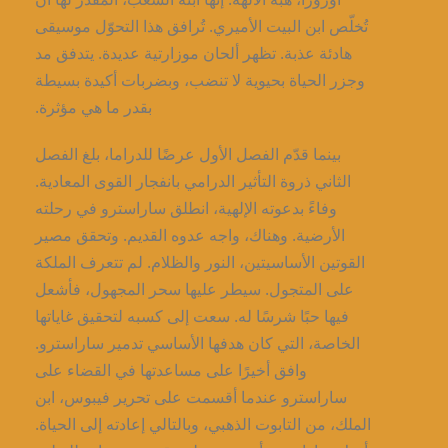
تُخلّص ابن البيت الأميري. تُرافق هذا التحوّل موسيقى
هادئة عذبة. تظهر ألحان موزارتية عديدة. يتدفق مد
وجزر الحياة بحيوية لا تنضب، وبضربات أكيدة بسيطة
بقدر ما هي مؤثرة.
بينما قدّم الفصل الأول عرضًا للدراما، بلغ الفصل
الثاني ذروة التأثير الدرامي بانفجار القوى المعادية.
وفاءً بدعوته الإلهية، انطلق ساراسترو في رحلته
الأرضية. وهناك، واجه عدوه القديم. وتحقق مصير
القوتين الأساسيتين، النور والظلام. لم تتعرف الملكة
على المتجول. سيطر عليها سحر المجهول، فأشعل
فيها حبًا شرسًا له. سعت إلى كسبه لتحقيق غاياتها
الخاصة، التي كان هدفها الأساسي تدمير ساراسترو.
وافق أخيرًا على مساعدتها في القضاء على
ساراسترو عندما أقسمت على تحرير فيبوس، ابن
الملك، من التابوت الذهبي، وبالتالي إعادته إلى الحياة.