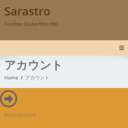
Skip
Sarastro
to
content
Goethes Zauberflöte (IIb)
Tog
アカウント
Home
アカウント
[pms-account]