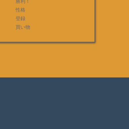
勝利！
性格
登録
買い物