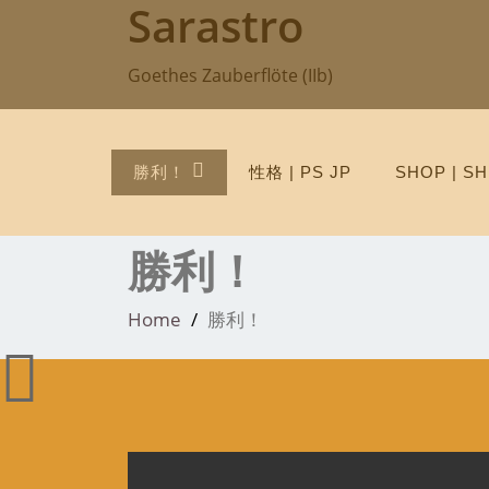
Sarastro
Skip
to
content
Goethes Zauberflöte (IIb)
勝利！
性格 | PS JP
SHOP | SH
勝利！
Home
勝利！