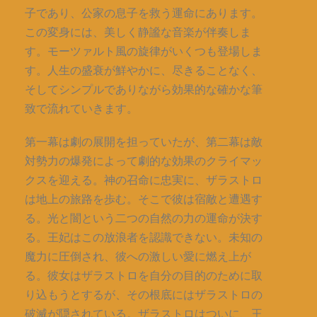
子であり、公家の息子を救う運命にあります。
この変身には、美しく静謐な音楽が伴奏しま
す。モーツァルト風の旋律がいくつも登場しま
す。人生の盛衰が鮮やかに、尽きることなく、
そしてシンプルでありながら効果的な確かな筆
致で流れていきます。
第一幕は劇の展開を担っていたが、第二幕は敵
対勢力の爆発によって劇的な効果のクライマッ
クスを迎える。神の召命に忠実に、ザラストロ
は地上の旅路を歩む。そこで彼は宿敵と遭遇す
る。光と闇という二つの自然の力の運命が決す
る。王妃はこの放浪者を認識できない。未知の
魔力に圧倒され、彼への激しい愛に燃え上が
る。彼女はザラストロを自分の目的のために取
り込もうとするが、その根底にはザラストロの
破滅が隠されている。ザラストロはついに、王