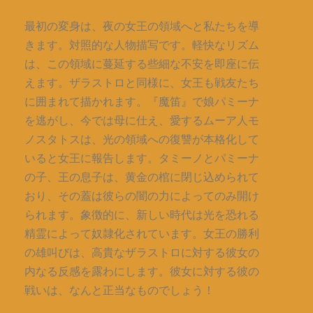
最初の変身は、夜の女王の領域へと私たちを導
きます。対照的な人物描写です。軽快なリズム
は、この領域に蔓延する些細な不安を即座に伝
えます。ザラストロと同様に、女王も戦友たち
に囲まれて描かれます。『魔笛』で娘パミーナ
を逃がし、今では母に仕え、愛するムーア人モ
ノスタトスは、光の領域への復讐が本格化して
いると女王に報告します。タミーノとパミーナ
の子、王の息子は、黄金の棺に閉じ込められて
おり、その蓋は彼らの闇の力によってのみ開け
られます。象徴的に、新しい時代は光を恐れる
精霊によって奴隷化されています。女王の勝利
の雄叫びは、高貴なザラストロに対する彼女の
内なる反感を露わにします。彼女に対する彼の
戦いは、なんと正当なものでしょう！