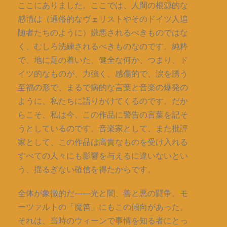
ここにありました。ここでは、人間の根源的な
感情は（通俗的なヴェリストやそのドイツ人追
随者たちのように）嫌悪されるべきものではな
く、むしろ洗練されるべきものなのです。純粋
で、地に足の着いた、健全な何か、つまり、ド
イツ的なものが、力強く、感傷的で、涙を誘う
至福の形で、まるで病的な言葉と音楽の爆発の
ように、私たちに語りかけてくるのです。だか
らこそ、私は今、この作品に警告の言葉を記そ
うとしているのです。音楽家として、また批評
家として、この作品は高貴なものを受け入れる
すべての人々にも影響を与えるに違いないとい
う、揺るぎない確信を得たからです。
全体が象徴的だ――光と闇、善と悪の闘争。モ
ーツァルトの「魔笛」にもこの傾向があった。
それは、当時のウィーンで事情を知る者にとっ