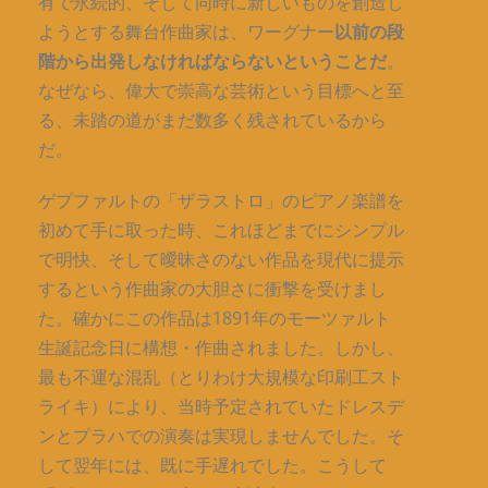
有で永続的、そして同時に新しいものを創造し
ようとする舞台作曲家は、ワーグナー
以前の段
階から出発しなければならないということだ
。
なぜなら、偉大で崇高な芸術という目標へと至
る、未踏の道がまだ数多く残されているから
だ。
ゲプファルトの「ザラストロ」のピアノ楽譜を
初めて手に取った時、これほどまでにシンプル
で明快、そして曖昧さのない作品を現代に提示
するという作曲家の大胆さに衝撃を受けまし
た。確かにこの作品は1891年のモーツァルト
生誕記念日に構想・作曲されました。しかし、
最も不運な混乱（とりわけ大規模な印刷工スト
ライキ）により、当時予定されていたドレスデ
ンとプラハでの演奏は実現しませんでした。そ
して翌年には、既に手遅れでした。こうして