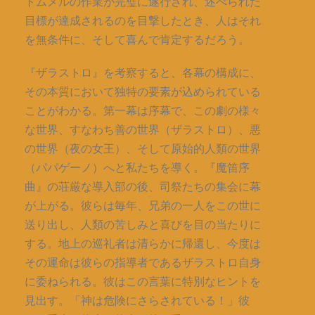
トムメルの作業が完璧に遂行され、述べられた
目標が達成されるのを目撃したとき、人はそれ
を無条件に、そして喜んで肯定するだろう。
『ザラストロ』を考察すると、各幕の構成に、
その本質において独特の要素が込められている
ことがわかる。第一幕は序幕で、この劇の様々
な世界、すなわち善の世界（ザラストロ）、悪
の世界（夜の女王）、そして原始的人類の世界
（パパゲーノ）へと私たちを導く。『魔笛序
曲』の荘厳な導入部の後、司祭たちの集会に幕
が上がる。彼らは毎年、兄弟の一人をこの世に
送り出し、人類の苦しみと喜びを目の当たりに
する。地上の巡礼者は清らかに帰還し、今度は
その運命は彼らの指導者であるザラストロ自身
に委ねられる。彼はこの言葉に特別なヒントを
見出す。「神は危険にさらされている！」彼