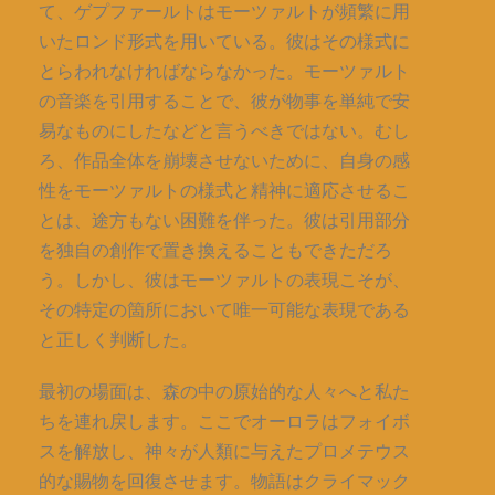
て、ゲプファールトはモーツァルトが頻繁に用
いたロンド形式を用いている。彼はその様式に
とらわれなければならなかった。モーツァルト
の音楽を引用することで、彼が物事を単純で安
易なものにしたなどと言うべきではない。むし
ろ、作品全体を崩壊させないために、自身の感
性をモーツァルトの様式と精神に適応させるこ
とは、途方もない困難を伴った。彼は引用部分
を独自の創作で置き換えることもできただろ
う。しかし、彼はモーツァルトの表現こそが、
その特定の箇所において唯一可能な表現である
と正しく判断した。
最初の場面は、森の中の原始的な人々へと私た
ちを連れ戻します。ここでオーロラはフォイボ
スを解放し、神々が人類に与えたプロメテウス
的な賜物を回復させます。物語はクライマック