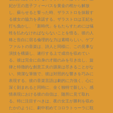
妃が王の息子フィーバスを黄金の棺から解放
し、蘇らせると誓った時、ザラストロを抹殺す
る彼女の協力を承諾する。ザラストロは王妃を
打ち負かし、「新時代」をもたらすためには犠
牲を払わなければならないことを悟る。彼の人
格と告白に宿る倫理的な力は素晴らしい。ゲプ
ファルトの音楽は、詩人と同様に、この見事な
演技を構築し、遂行する上で成功を収めてい
る。彼は完全に自身の才能のみを引き出し、旋
律と特徴的な創意工夫の源泉は尽きることがな
い。簡潔な筆致で、彼は対照的な響きを巧みに
表現する。彼の音楽言語は劇的に力強く、心に
深く刻まれると同時に、全く独特で新しい。感
情表現における彼の自信は、随所に見て取れ
る。特に注目すべきは、夜の女王が勝利を収め
たかのように、劇中初めてコロラトゥーラに耽