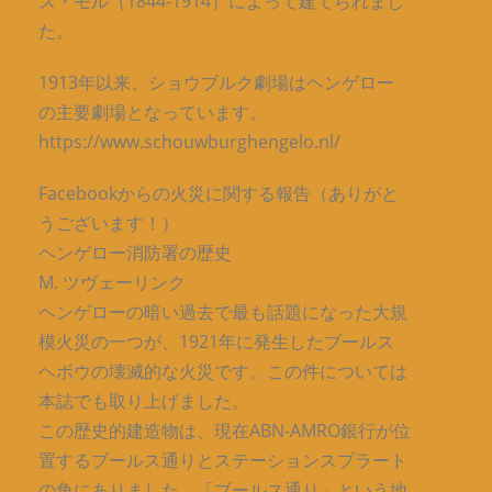
ス・モル（1844-1914）によって建てられまし
た。
1913年以来、ショウブルク劇場はヘンゲロー
の主要劇場となっています。
https://www.schouwburghengelo.nl/
Facebookからの火災に関する報告（ありがと
うございます！）
ヘンゲロー消防署の歴史
M. ツヴェーリンク
ヘンゲローの暗い過去で最も話題になった大規
模火災の一つが、1921年に発生したブールス
ヘボウの壊滅的な火災です。この件については
本誌でも取り上げました。
この歴史的建造物は、現在ABN-AMRO銀行が位
置するブールス通りとステーションスプラート
の角にありました。「ブールス通り」という地