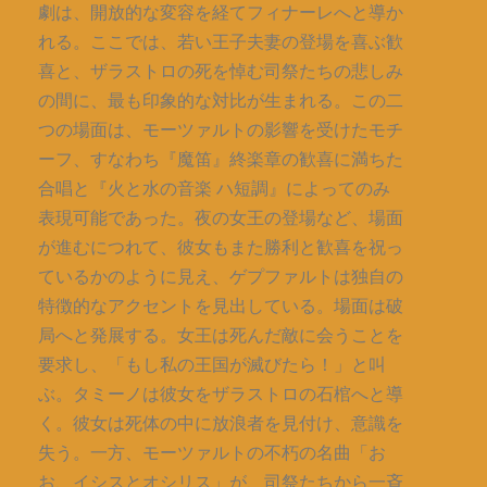
劇は、開放的な変容を経てフィナーレへと導か
れる。ここでは、若い王子夫妻の登場を喜ぶ歓
喜と、ザラストロの死を悼む司祭たちの悲しみ
の間に、最も印象的な対比が生まれる。この二
つの場面は、モーツァルトの影響を受けたモチ
ーフ、すなわち『魔笛』終楽章の歓喜に満ちた
合唱と『火と水の音楽 ハ短調』によってのみ
表現可能であった。夜の女王の登場など、場面
が進むにつれて、彼女もまた勝利と歓喜を祝っ
ているかのように見え、ゲプファルトは独自の
特徴的なアクセントを見出している。場面は破
局へと発展する。女王は死んだ敵に会うことを
要求し、「もし私の王国が滅びたら！」と叫
ぶ。タミーノは彼女をザラストロの石棺へと導
く。彼女は死体の中に放浪者を見付け、意識を
失う。一方、モーツァルトの不朽の名曲「お
お、イシスとオシリス」が、司祭たちから一斉