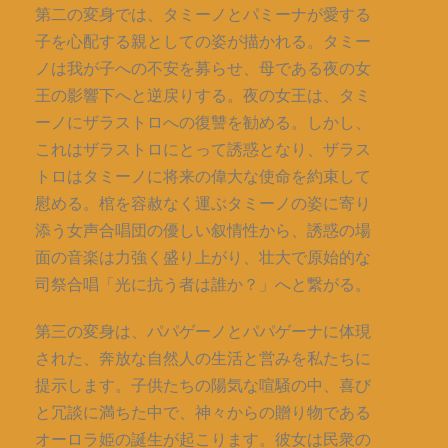
第二の変身では、タミーノとパミーナが愛する
子を心配する親としての姿が描かれる。タミー
ノは我が子への不安を募らせ、母である夜の女
王の影響下へと逆戻りする。夜の女王は、タミ
ーノにザラストロへの復讐を勧める。しかし、
これはザラストロにとって誘惑となり、ザラス
トロはタミーノに将来の偉大な使命を約束して
慰める。棺を容赦なく運ぶタミーノの姿に寄り
添う女声合唱団の優しい叙情性から、誘惑の場
面の音楽は力強く盛り上がり、壮大で原始的な
司祭合唱「光に抗う者は誰か？」へと繋がる。
第三の変身は、パパゲーノとパパゲーナに体現
された、奔放な自然人の生活と営みを私たちに
提示します。子供たちの陽気な喧騒の中、喜び
と冗談に満ちた中で、神々からの贈り物である
オーロラ姫の誕生が起こります。彼女は民衆の