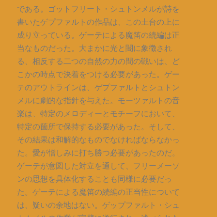
である。ゴットフリート・シュトンメルが詩を
書いたゲプファルトの作品は、この土台の上に
成り立っている。ゲーテによる魔笛の続編は正
当なものだった。大まかに光と闇に象徴され
る、相反する二つの自然の力の間の戦いは、ど
こかの時点で決着をつける必要があった。ゲー
テのアウトラインは、ゲプファルトとシュトン
メルに劇的な指針を与えた。モーツァルトの音
楽は、特定のメロディーとモチーフにおいて、
特定の箇所で保持する必要があった。そして、
その結果は和解的なものでなければならなかっ
た。愛が憎しみに打ち勝つ必要があったのだ。
ゲーテが意図した対立を通して、フリーメーソ
ンの思想を具体化することも同様に必要だっ
た。ゲーテによる魔笛の続編の正当性について
は、疑いの余地はない。ゲップファルト・シュ