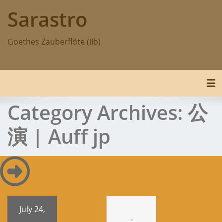
Skip
Sarastro
to
content
Goethes Zauberflöte (IIb)
Tog
Category Archives:
公
演 | Auff jp
July 24,
-