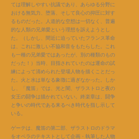
ては理解しやすい抗議であり、あらゆる分野に
おける無気力、堕落、そして良心の抑圧に対す
るものだった。人道的な空想は一切なく、普遍
的な人類の兄弟愛という理想を訴えようとし
た。（しかし、間近に迫っていたフランス革命
は、これに激しい不協和音をもたらした。これ
も一種の兄弟愛ではあったが、別の種類のもの
だった！）当時、目指されていたのは運命の試
練によって清められた登場人物を描くことだっ
た。火と水は単なる象徴に過ぎなかった。しか
し、「魔笛」では、光と闇、ザラストロと夜の
女王の闘争は描かれていない。終楽章は、闘争
と争いの時代である来るべき時代を指し示して
いる。
ゲーテは、魔笛の第二部、ザラストロのドラマ
をオペラのテキストとして企画・執筆した人物