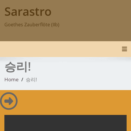
Skip
Sarastro
to
content
Goethes Zauberflöte (IIb)
Tog
승리!
Home
승리!