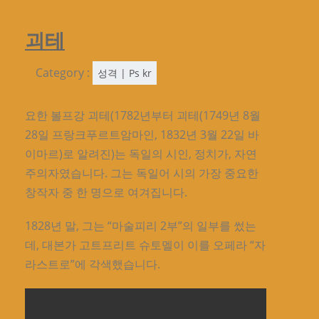
괴테
Category :
성격 | Ps kr
요한 볼프강 괴테(1782년부터 괴테(1749년 8월
28일 프랑크푸르트암마인, 1832년 3월 22일 바
이마르)로 알려진)는 독일의 시인, 정치가, 자연
주의자였습니다. 그는 독일어 시의 가장 중요한
창작자 중 한 명으로 여겨집니다.
1828년 말, 그는 “마술피리 2부”의 일부를 썼는
데, 대본가 고트프리트 슈토멜이 이를 오페라 “자
라스트로”에 각색했습니다.