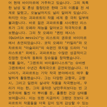
어 현재 바이마르에 거주하고 있습니다. 그의 독특
한 남성 및 혼성 합창단은 한때 그의 이름을 전 세
계로 알렸고, 오늘날까지도 널리 알려져 있습니다. 
하지만 이는 괴파르트의 작품 세계 중 극히 일부에 
불과합니다. 바로 젊은 괴파르트를 사사했던 리스
트가 그의 오페라 재능을 알아보고 적극적으로 홍
보했습니다. 그의 첫 오페라 "퀸틴 메시스
(Quintin messis)"는 리스트의 권유로 바이마르
에서 초연되었습니다. 코믹 오페라 "카밀라"와 모
차르트의 "마술피리"의 속편인 뮤지컬 드라마 "사
라스트로" 외에도, 괴파르트는 수많은 성공적이고 
진정한 민속적 동화와 징슈필을 창작했습니다.
예를 들어, "그뮌트의 바이올리니스트"는 슈바벤 
그뮌트에서 수년간 축제극으로 공연되었습니다. 더 
나아가, 괴파르트는 기악 작곡 분야에서도 매우 활
발하게 활동했습니다. 그는 다양한 교향곡, 교향
시, 그리고 일련의 실내악 작품을 작곡했는데, 우
리가 아는 한, 그의 음악은 낭만주의보다는 빈 고
전주의에 훨씬 더 뿌리를 둔, 훌륭한 건강 상태를 
보여줍니다. 이는 또한 지금까지 그랬던 것보다 괴
파르트의 작품들을 더욱 깊이 있게 감상할 수 있는 