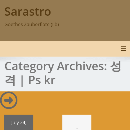
Skip
Sarastro
to
content
Goethes Zauberflöte (IIb)
Tog
Category Archives:
성
격 | Ps kr
July 24,
-