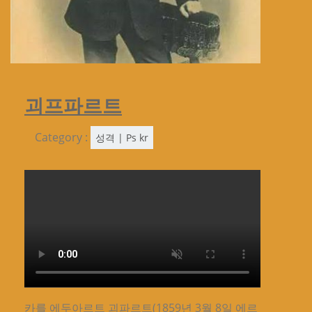
괴프파르트
Category :
성격 | Ps kr
카를 에두아르트 괴파르트(1859년 3월 8일 에르