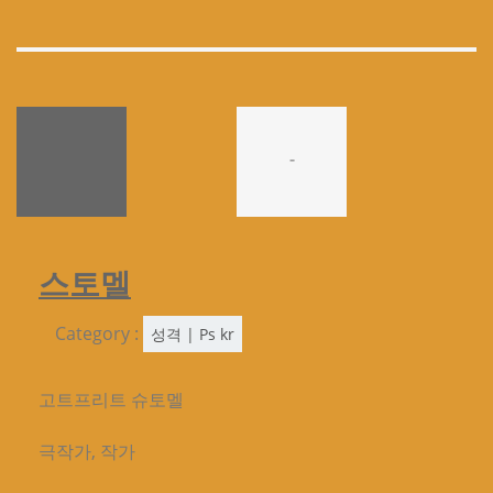
-
스토멜
Category :
성격 | Ps kr
고트프리트 슈토멜
극작가, 작가