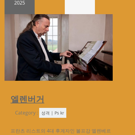
2025
엘렌버거
Category :
성격 | Ps kr
프란츠 리스트의 4대 후계자인 볼프강 엘렌베르