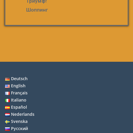
Триумф!
Шоппинг
Deutsch
English
Français
Italiano
Español
Nederlands
Svenska
Русский