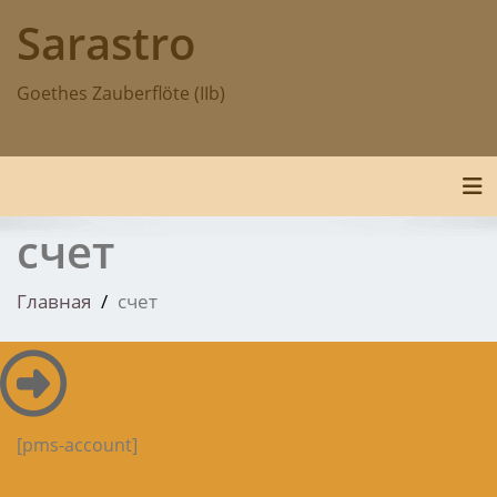
Перейти
Sarastro
к
содержимому
Goethes Zauberflöte (IIb)
По
счет
Главная
счет
[pms-account]