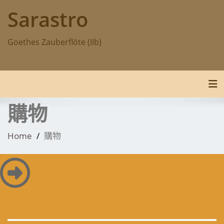
Skip
Sarastro
to
content
Goethes Zauberflöte (IIb)
Tog
購物
Home
購物