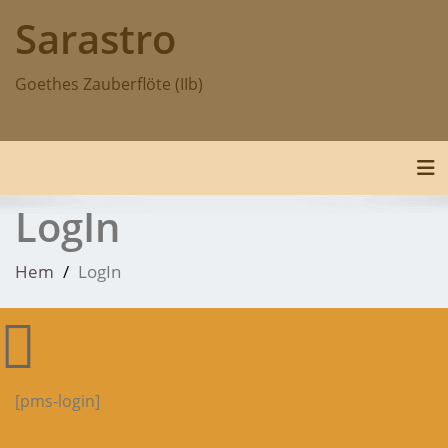
Hoppa
Sarastro
till
innehåll
Goethes Zauberflöte (IIb)
Slå
LogIn
Hem
LogIn
[pms-login]