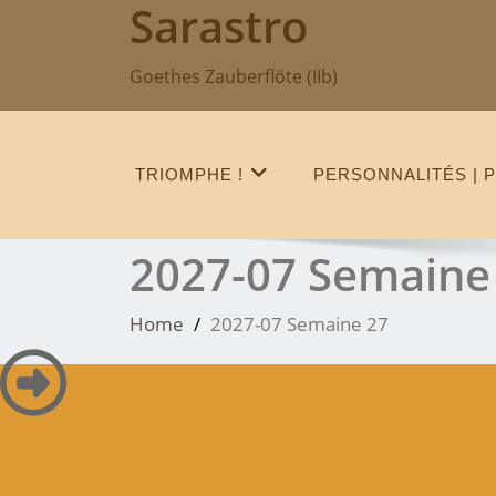
Sarastro
Skip
to
content
Goethes Zauberflöte (IIb)
TRIOMPHE !
PERSONNALITÉS | P
2027-07 Semaine
Home
2027-07 Semaine 27