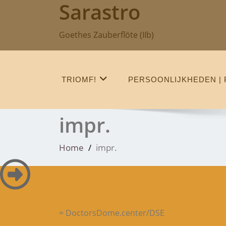
Sarastro
Skip
to
content
Goethes Zauberflöte (IIb)
TRIOMF!
PERSOONLIJKHEDEN | 
impr.
Home
impr.
= DoctorsDome.center/DSE