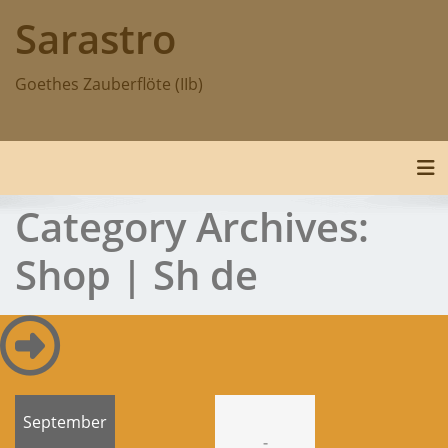
Skip
Sarastro
to
content
Goethes Zauberflöte (IIb)
Tog
Category Archives:
Shop | Sh de
September
-