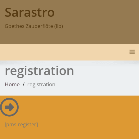
Skip
Sarastro
to
content
Goethes Zauberflöte (IIb)
Tog
registration
Home
registration
[pms-register]